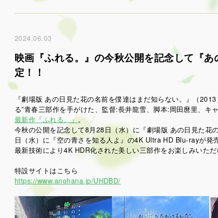
2024.06.03
映画『ふれる。』の今秋公開を記念して『あの花』『
定！！
『劇場版 あの日見た花の名前を僕達はまだ知らない。』（2013
る”青春三部作を手がけた、監督:長井龍雪、脚本:岡田麿里、キ
最新作『ふれる。』
。
今秋の公開を記念して8月28日（水）に『劇場版 あの日見た花
日（水）に『空の青さを知る人よ』の4K Ultra HD Blu-rayが
最新技術により4K HDR化された美しい三部作をお楽しみいた
特設サイトはこちら
https://www.anohana.jp/UHDBD/