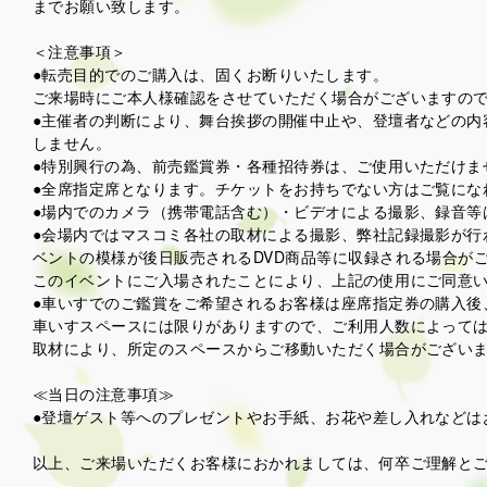
までお願い致します。
＜注意事項＞
●転売目的でのご購入は、固くお断りいたします。
ご来場時にご本人様確認をさせていただく場合がございますの
●主催者の判断により、舞台挨拶の開催中止や、登壇者などの内
しません。
●特別興行の為、前売鑑賞券・各種招待券は、ご使用いただけま
●全席指定席となります。チケットをお持ちでない方はご覧にな
●場内でのカメラ（携帯電話含む）・ビデオによる撮影、録音等
●会場内ではマスコミ各社の取材による撮影、弊社記録撮影が行
ベントの模様が後日販売されるDVD商品等に収録される場合が
このイベントにご入場されたことにより、上記の使用にご同意
●車いすでのご鑑賞をご希望されるお客様は座席指定券の購入後
車いすスペースには限りがありますので、ご利用人数によって
取材により、所定のスペースからご移動いただく場合がござい
≪当日の注意事項≫
●登壇ゲスト等へのプレゼントやお手紙、お花や差し入れなどは
以上、ご来場いただくお客様におかれましては、何卒ご理解と