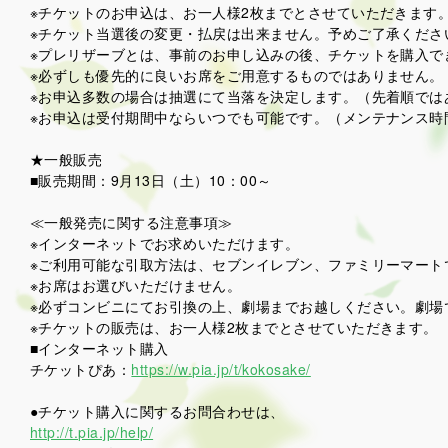
※チケットのお申込は、お一人様2枚までとさせていただきます
※チケット当選後の変更・払戻は出来ません。予めご了承くださ
※プレリザーブとは、事前のお申し込みの後、チケットを購入で
※必ずしも優先的に良いお席をご用意するものではありません。
※お申込多数の場合は抽選にて当落を決定します。（先着順では
※お申込は受付期間中ならいつでも可能です。（メンテナンス時
★一般販売
■販売期間：9月13日（土）10：00～
≪一般発売に関する注意事項≫
※インターネットでお求めいただけます。
※ご利用可能な引取方法は、セブンイレブン、ファミリーマート
※お席はお選びいただけません。
※必ずコンビニにてお引換の上、劇場までお越しください。劇場
※チケットの販売は、お一人様2枚までとさせていただきます。
■インターネット購入
チケットぴあ：
https://w.pia.jp/t/kokosake/
●チケット購入に関するお問合わせは、
http://t.pia.jp/help/