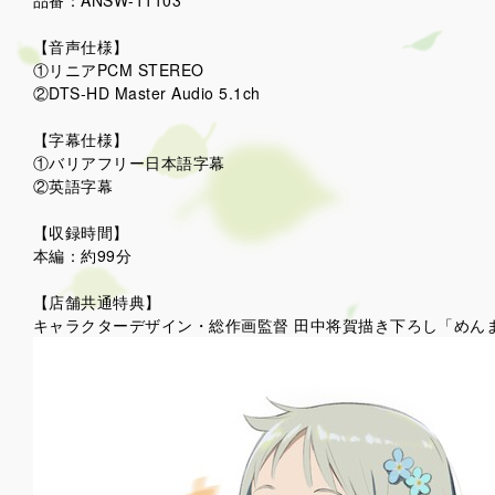
品番：ANSW-11103
【音声仕様】
①リニアPCM STEREO
②DTS-HD Master Audio 5.1ch
【字幕仕様】
①バリアフリー日本語字幕
②英語字幕
【収録時間】
本編：約99分
【店舗共通特典】
キャラクターデザイン・総作画監督 田中将賀描き下ろし「めん