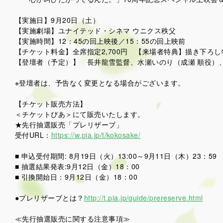
【実施日】9月20日（土）
【実施劇場】ユナイテッド・シネマ ウニクス秩父
【実施時間】12：45の回上映後／15：55の回上映前
【チケット料金】全席指定2,700円 【来場者特典】描き下ろ
【登壇者（予定）】 長井龍雪監督、水瀬いのり（成瀬 順役）
※登壇者は、予告なく変更となる場合がございます。
【チケット販売方法】
＜チケットぴあ＞にて販売いたします。
★先行抽選販売「プレリザーブ」
受付URL：
https://w.pia.jp/t/kokosake/
■ 申込受付期間: 8月19日（火）13:00～9月11日（木）23：59
■ 抽選結果発表:9月12日（金）18：00
■ 引換開始日：9月12日（金）18：00
●プレリザーブとは？
http://t.pia.jp/guide/prereserve.html
≪先行抽選販売に関する注意事項≫